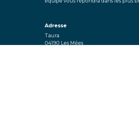
équipe vous répondra dans les plus bre
Adresse
Taura
04190 Les Mées
FR
Téléphone
0488240000