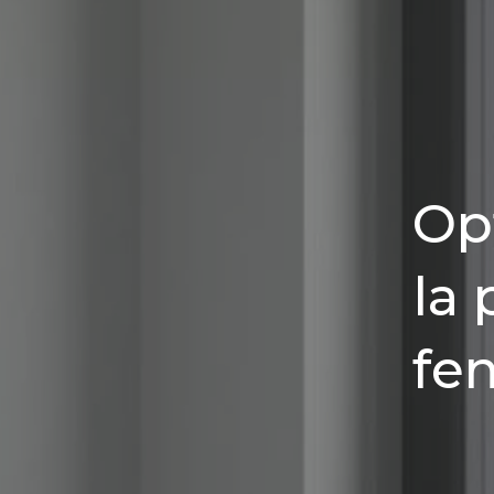
Op
la
fe