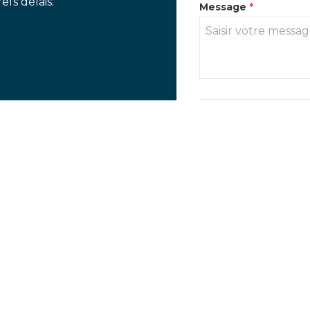
fs délais.
Message
*
Combien font 9 - 4 ?
J'accepte les cond
politique de confi