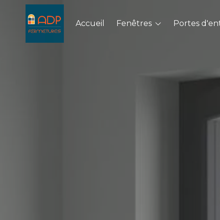
Accueil
Fenêtres
Portes d'en
Aluminium
Aluminiu
PVC
PVC