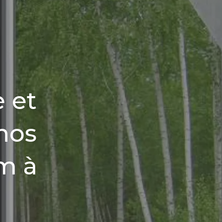
 et
nos
m à