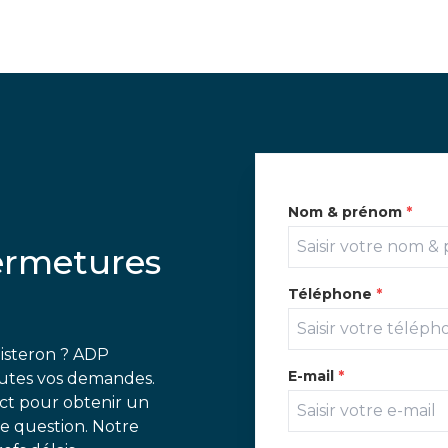
Nom & prénom
*
ermetures
Téléphone
*
Sisteron ? ADP
E-mail
*
outes vos demandes.
ct pour obtenir un
e question. Notre