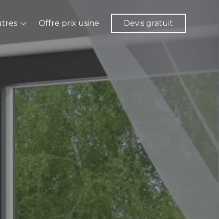
tres
Offre prix usine
Devis gratuit
Portails
Pergolas
Stores et Moustiquaires