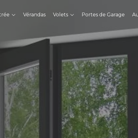
trée
Vérandas
Volets
Portes de Garage
Au
m
Roulants
Battants