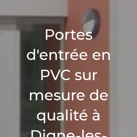
Portes
d'entrée en
PVC sur
mesure de
qualité à
Digne-les-