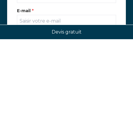
E-mail
*
Devis gratuit
Message
*
Combien font 3 + 9 ?
J'accepte les conditions générales
d'utilisation et la politique de
confidentialité
Envoyer